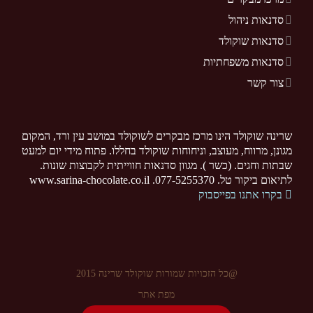
סדנאות ניהול
סדנאות שוקולד
סדנאות משפחתיות
צור קשר
שרינה שוקולד הינו מרכז מבקרים לשוקולד במושב עין ורד, המקום
מגונן, מרווח, מעוצב, וניחוחות שוקולד בחללו. פתוח מידי יום למעט
שבתות וחגים. (כשר ). מגוון סדנאות חווייתית לקבוצות שונות.
לתיאום ביקור טל. 077-5255370. www.sarina-chocolate.co.il
בקרו אתנו בפייסבוק
@כל הזכויות שמורות שוקולד שרינה 2015
מפת אתר