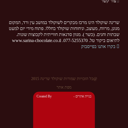
צור קשר
שרינה שוקולד הינו מרכז מבקרים לשוקולד במושב עין ורד, המקום
מגונן, מרווח, מעוצב, וניחוחות שוקולד בחללו. פתוח מידי יום למעט
שבתות וחגים. (כשר ). מגוון סדנאות חווייתית לקבוצות שונות.
לתיאום ביקור טל. 077-5255370. www.sarina-chocolate.co.il
בקרו אתנו בפייסבוק
@כל הזכויות שמורות שוקולד שרינה 2015
מפת אתר
- בניית אתרים
Created By