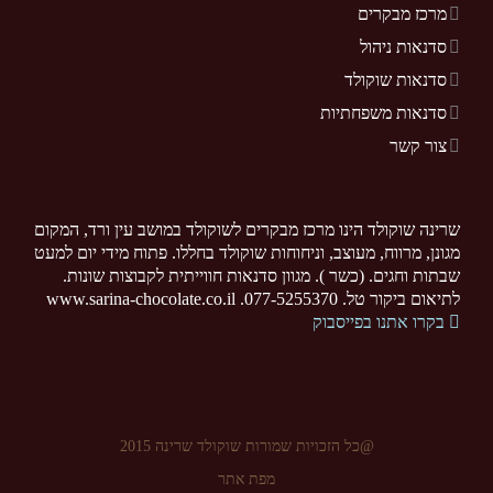
מרכז מבקרים
סדנאות ניהול
סדנאות שוקולד
סדנאות משפחתיות
צור קשר
שרינה שוקולד הינו מרכז מבקרים לשוקולד במושב עין ורד, המקום
מגונן, מרווח, מעוצב, וניחוחות שוקולד בחללו. פתוח מידי יום למעט
שבתות וחגים. (כשר ). מגוון סדנאות חווייתית לקבוצות שונות.
לתיאום ביקור טל. 077-5255370. www.sarina-chocolate.co.il
בקרו אתנו בפייסבוק
@כל הזכויות שמורות שוקולד שרינה 2015
מפת אתר