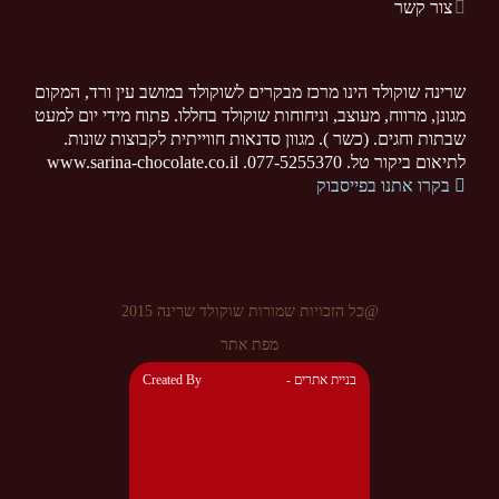
צור קשר
שרינה שוקולד הינו מרכז מבקרים לשוקולד במושב עין ורד, המקום
מגונן, מרווח, מעוצב, וניחוחות שוקולד בחללו. פתוח מידי יום למעט
שבתות וחגים. (כשר ). מגוון סדנאות חווייתית לקבוצות שונות.
לתיאום ביקור טל. 077-5255370. www.sarina-chocolate.co.il
בקרו אתנו בפייסבוק
@כל הזכויות שמורות שוקולד שרינה 2015
מפת אתר
- בניית אתרים
Created By