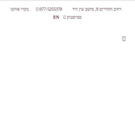
רחוב ההדרים 9, מושב עין ורד
077-5255370
בקרו אותנו
בפייסבוק
EN
icon-orange-1