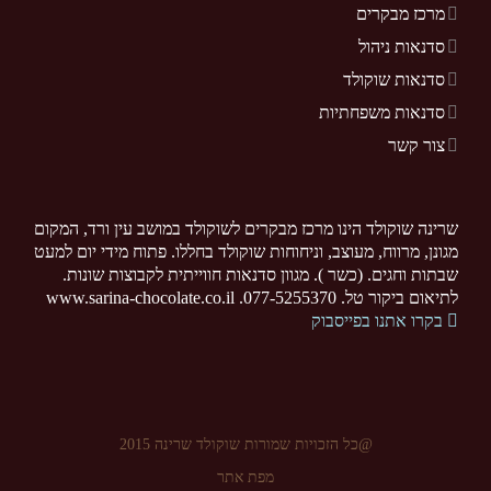
מרכז מבקרים
סדנאות ניהול
סדנאות שוקולד
סדנאות משפחתיות
צור קשר
שרינה שוקולד הינו מרכז מבקרים לשוקולד במושב עין ורד, המקום
מגונן, מרווח, מעוצב, וניחוחות שוקולד בחללו. פתוח מידי יום למעט
שבתות וחגים. (כשר ). מגוון סדנאות חווייתית לקבוצות שונות.
לתיאום ביקור טל. 077-5255370. www.sarina-chocolate.co.il
בקרו אתנו בפייסבוק
@כל הזכויות שמורות שוקולד שרינה 2015
מפת אתר