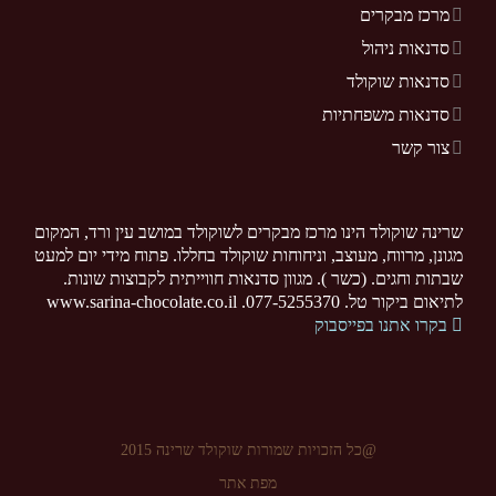
מרכז מבקרים
סדנאות ניהול
סדנאות שוקולד
סדנאות משפחתיות
צור קשר
שרינה שוקולד הינו מרכז מבקרים לשוקולד במושב עין ורד, המקום
מגונן, מרווח, מעוצב, וניחוחות שוקולד בחללו. פתוח מידי יום למעט
שבתות וחגים. (כשר ). מגוון סדנאות חווייתית לקבוצות שונות.
לתיאום ביקור טל. 077-5255370. www.sarina-chocolate.co.il
בקרו אתנו בפייסבוק
@כל הזכויות שמורות שוקולד שרינה 2015
מפת אתר