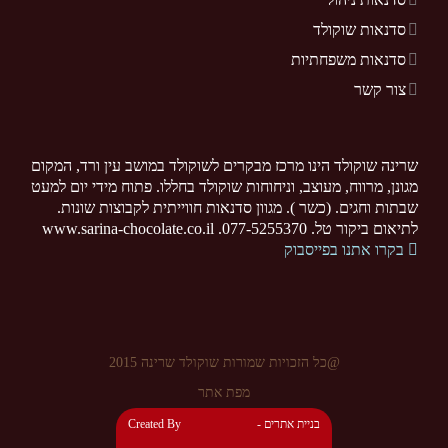
סדנאות שוקולד
סדנאות משפחתיות
צור קשר
שרינה שוקולד הינו מרכז מבקרים לשוקולד במושב עין ורד, המקום
מגונן, מרווח, מעוצב, וניחוחות שוקולד בחללו. פתוח מידי יום למעט
שבתות וחגים. (כשר ). מגוון סדנאות חווייתית לקבוצות שונות.
לתיאום ביקור טל. 077-5255370. www.sarina-chocolate.co.il
בקרו אתנו בפייסבוק
@כל הזכויות שמורות שוקולד שרינה 2015
מפת אתר
- בניית אתרים
Created By