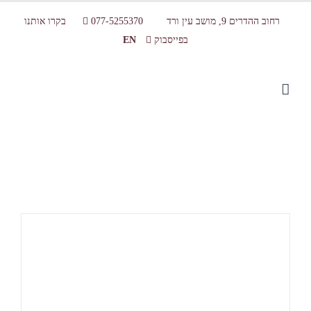
רחוב ההדרים 9, מושב עין ורד
077-5255370
בקרו אותנו
בפייסבוק
EN
מרכז מבקרים שוקולד מושב עין ורד