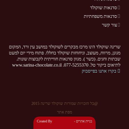
סדנאות שוקולד
סדנאות משפחתיות
צור קשר
שרינה שוקולד הינו מרכז מבקרים לשוקולד במושב עין ורד, המקום
מגונן, מרווח, מעוצב, וניחוחות שוקולד בחללו. פתוח מידי יום למעט
שבתות וחגים. (כשר ). מגוון סדנאות חווייתית לקבוצות שונות.
לתיאום ביקור טל. 077-5255370. www.sarina-chocolate.co.il
בקרו אתנו בפייסבוק
@כל הזכויות שמורות שוקולד שרינה 2015
מפת אתר
- בניית אתרים
Created By