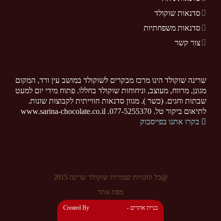
סדנאות שוקולד
סדנאות משפחתיות
צור קשר
שרינה שוקולד הינו מרכז מבקרים לשוקולד במושב עין ורד, המקום
מגונן, מרווח, מעוצב, וניחוחות שוקולד בחללו. פתוח מידי יום למעט
שבתות וחגים. (כשר ). מגוון סדנאות חווייתית לקבוצות שונות.
לתיאום ביקור טל. 077-5255370. www.sarina-chocolate.co.il
בקרו אתנו בפייסבוק
@כל הזכויות שמורות שוקולד שרינה 2015
מפת אתר
- בניית אתרים
Created By