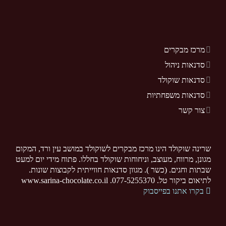
מרכז מבקרים
סדנאות ניהול
סדנאות שוקולד
סדנאות משפחתיות
צור קשר
שרינה שוקולד הינו מרכז מבקרים לשוקולד במושב עין ורד, המקום
מגונן, מרווח, מעוצב, וניחוחות שוקולד בחללו. פתוח מידי יום למעט
שבתות וחגים. (כשר ). מגוון סדנאות חווייתית לקבוצות שונות.
לתיאום ביקור טל. 077-5255370. www.sarina-chocolate.co.il
בקרו אתנו בפייסבוק