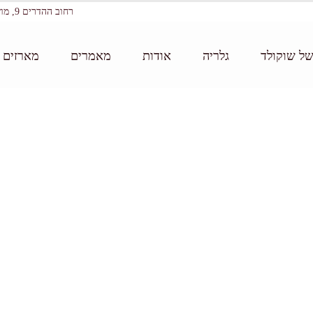
רחוב ההדרים 9, מושב עין ורד
של שוקולד
גלריה
אודות
מאמרים
מארזים ו