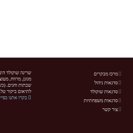
שרינה שוקולד הינ
מרכז מבקרים
מגונן, מרווח, מעו
סדנאות ניהול
שבתות וחגים. (כשר
לתיאום ביקור טל. 077-5255370. .sarina-chocolate.co.il
סדנאות שוקולד
בקרו אתנו בפיי
סדנאות משפחתיות
צור קשר