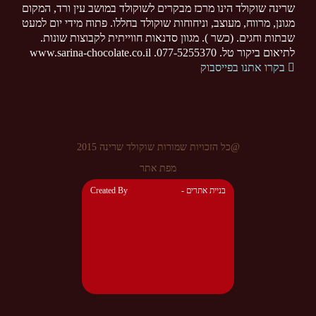
שרינה שוקולד הינו מרכז מבקרים לשוקולד במושב עין ורד, המקום
מגונן, מרווח, מעוצב, וניחוחות שוקולד בחללו. פתוח מידי יום למעט
שבתות וחגים. (כשר ). מגוון סדנאות חווייתית לקבוצות שונות.
לתיאום ביקור טל. 077-5255370. www.sarina-chocolate.co.il
בקרו אתנו בפייסבוק
@כל הזכויות שמורות שוקולד שרינה 2015
מפת אתר
- בניית אתרים
Created By