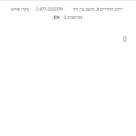
רחוב ההדרים 9, מושב עין ורד
077-5255370
בקרו אותנו
בפייסבוק
EN
סידור ישיבה ב ח מבט החוצה