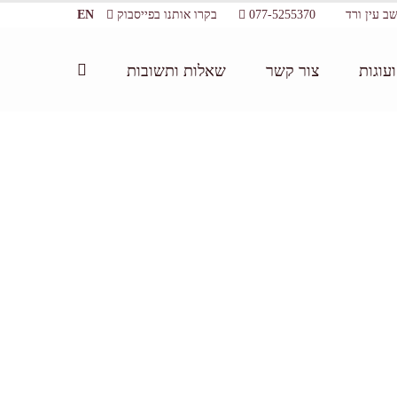
077-5255370
בקרו אותנו בפייסבוק
EN
עוגות
צור קשר
שאלות ותשובות
דף הבית:
/
שרינה שוקולד מקום לאירוע חברה
/
האולם