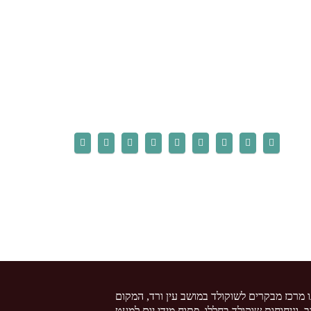
ו מרכז מבקרים לשוקולד במושב עין ורד, המקום
צב, וניחוחות שוקולד בחללו. פתוח מידי יום למעט