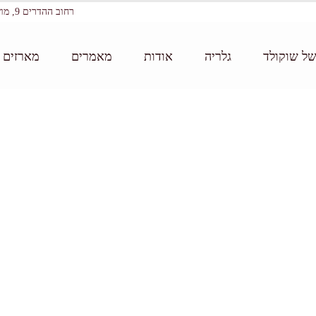
רחוב ההדרים 9, מושב עין ורד
של שוקולד
גלריה
אודות
מאמרים
מארזים ו