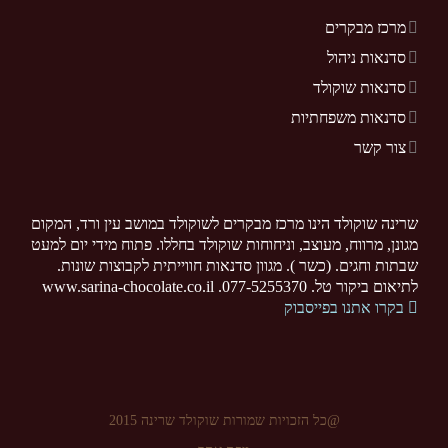
מרכז מבקרים
סדנאות ניהול
סדנאות שוקולד
סדנאות משפחתיות
צור קשר
שרינה שוקולד הינו מרכז מבקרים לשוקולד במושב עין ורד, המקום
מגונן, מרווח, מעוצב, וניחוחות שוקולד בחללו. פתוח מידי יום למעט
שבתות וחגים. (כשר ). מגוון סדנאות חווייתית לקבוצות שונות.
לתיאום ביקור טל. 077-5255370. www.sarina-chocolate.co.il
בקרו אתנו בפייסבוק
@כל הזכויות שמורות שוקולד שרינה 2015