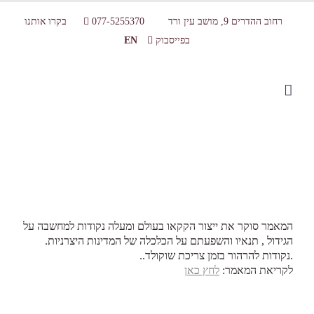
רחוב ההדרים 9, מושב עין ורד
077-5255370
בקרו אותנו
בפייסבוק
EN
צורכים עולם – שוקולד מעריב NRG 2006
המאמר סוקר את ייצור הקקאו בעולם ומעלה נקודות למחשבה על
הגידול , תנאיו והשפעתם על הכלכלה של המדינות היצרניות.
.נקודות להרהור בזמן צריכת שוקולד..
לקריאת המאמר:
לחץ כאן