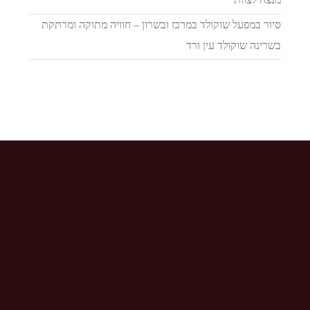
סיור במפעל שוקולד במרכז ובשרון – חוויה מתוקה ומרתקת
בשרינה שוקולד עין ורד