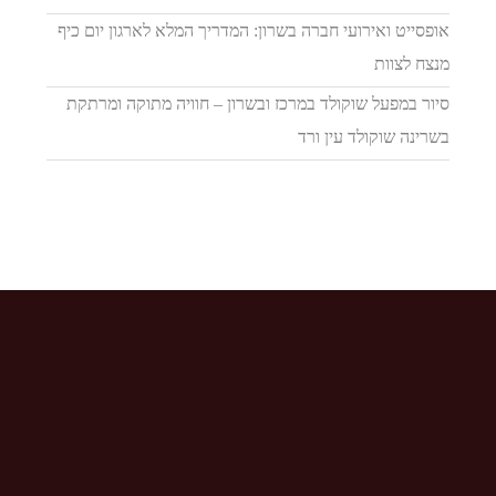
אופסייט ואירועי חברה בשרון: המדריך המלא לארגון יום כיף
מנצח לצוות
סיור במפעל שוקולד במרכז ובשרון – חוויה מתוקה ומרתקת
בשרינה שוקולד עין ורד