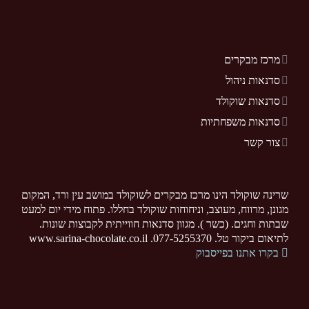
מרכז מבקרים
סדנאות ניהול
סדנאות שוקולד
סדנאות משפחתיות
צור קשר
שרינה שוקולד הינו מרכז מבקרים לשוקולד במושב עין ורד, המקום
מגונן, מרווח, מעוצב, וניחוחות שוקולד בחללו. פתוח מידי יום למעט
שבתות וחגים. (כשר ). מגוון סדנאות חווייתית לקבוצות שונות.
לתיאום ביקור טל. 077-5255370. www.sarina-chocolate.co.il
בקרו אתנו בפייסבוק