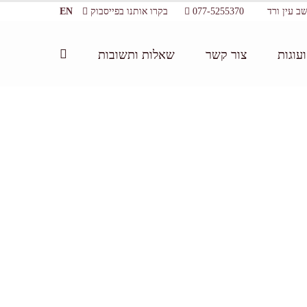
077-5255370
בקרו אותנו בפייסבוק
EN
עוגות
צור קשר
שאלות ותשובות
דף הבית:
/
סדנת שוקולד משפחתית
/
photo1