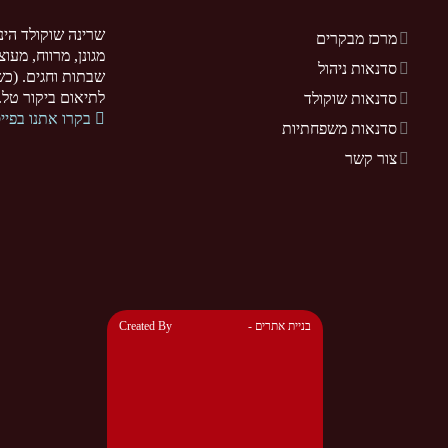
שרינה שוקולד הינ
מרכז מבקרים
מגונן, מרווח, מעו
סדנאות ניהול
שבתות וחגים. (כשר
לתיאום ביקור טל. 077-5255370. .sarina-chocolate.co.il
סדנאות שוקולד
בקרו אתנו בפיי
סדנאות משפחתיות
צור קשר
- בניית אתרים
Created By