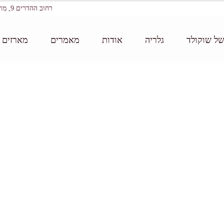
רחוב ההדרים 9, מושב עין ורד
של שוקולד
גלריה
אודות
מאמרים
מארזים ו