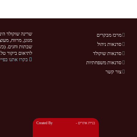
שרינה שוקולד הינ
מרכז מבקרים
מגונן, מרווח, מעו
סדנאות ניהול
שבתות וחגים. (כשר
לתיאום ביקור טל. 077-5255370. .sarina-chocolate.co.il
סדנאות שוקולד
בקרו אתנו בפיי
סדנאות משפחתיות
צור קשר
- בניית אתרים
Created By