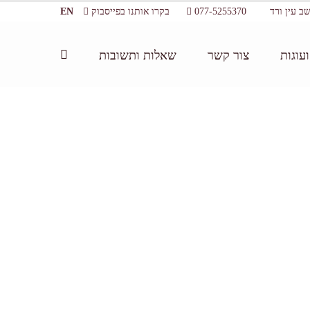
077-5255370
בקרו אותנו בפייסבוק
EN
עוגות
צור קשר
שאלות ותשובות
דף הבית:
/
סדנת שוקולד משפחתית
/
NOYA (700 of 823)