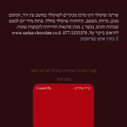
שרינה שוקולד הינו מרכז מבקרים לשוקולד במושב עין ורד, המקום
מגונן, מרווח, מעוצב, וניחוחות שוקולד בחללו. פתוח מידי יום למעט
שבתות וחגים. (כשר ). מגוון סדנאות חווייתית לקבוצות שונות.
לתיאום ביקור טל. 077-5255370. www.sarina-chocolate.co.il
בקרו אתנו בפייסבוק
@כל הזכויות שמורות שוקולד שרינה 2015
מפת אתר
- בניית אתרים
Created By