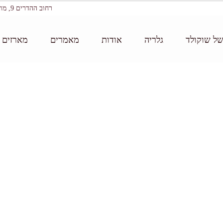
רחוב ההדרים 9, מושב עין ורד
של שוקולד
גלריה
אודות
מאמרים
מארזים ו