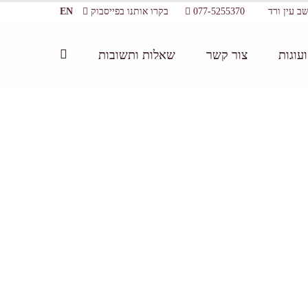
077-5255370
בקרו אותנו בפייסבוק
EN
עוגות
צור קשר
שאלות ותשובות
דף הבית:
/
סדנת שוקולד למסיבת רווקות
/
bachellorete