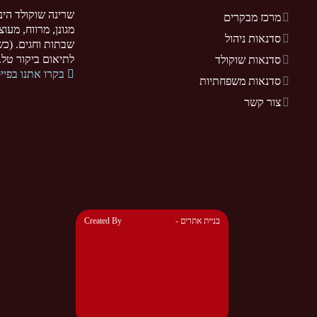
שרינה שוקולד הינ
מרכז מבקרים
מגונן, מרווח, מעו
סדנאות ניהול
שבתות וחגים. (כשר
לתיאום ביקור טל. 077-5255370. .sarina-chocolate.co.il
סדנאות שוקולד
בקרו אתנו בפיי
סדנאות משפחתיות
צור קשר
- בניית אתרים
Created By