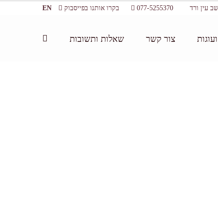
077-5255370
בקרו אותנו בפייסבוק
EN
עוגות
צור קשר
שאלות ותשובות
וקולד למבוגרים בשרון – חוויה קולינרית מעשירה ומתוקה
/
סדנת שוקולד ליום גיבוש