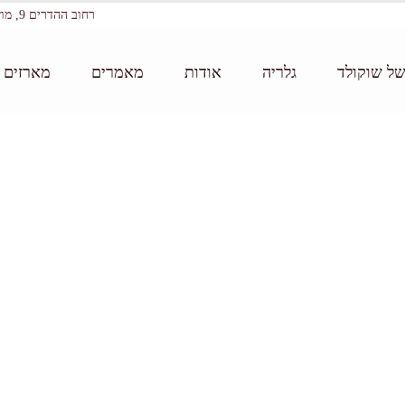
רחוב ההדרים 9, מושב עין ורד
של שוקולד
גלריה
אודות
מאמרים
מארזים ו
דף הבית:
/
סדנת ש