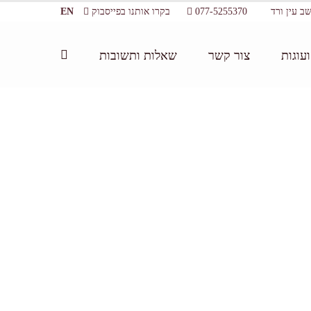
077-5255370
בקרו אותנו בפייסבוק
EN
עוגות
צור קשר
שאלות ותשובות
בשרון – חוויה קולינרית מעשירה ומתוקה
/
IMG_0070 copy