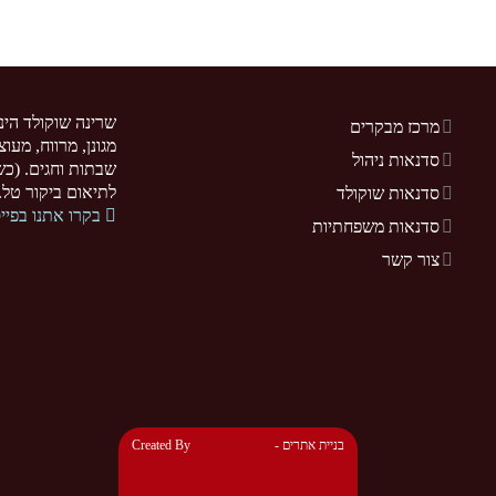
שרינה שוקולד הינ
מרכז מבקרים
מגונן, מרווח, מעו
סדנאות ניהול
שבתות וחגים. (כשר
לתיאום ביקור טל. 077-5255370. .sarina-chocolate.co.il
סדנאות שוקולד
בקרו אתנו בפיי
סדנאות משפחתיות
צור קשר
- בניית אתרים
Created By