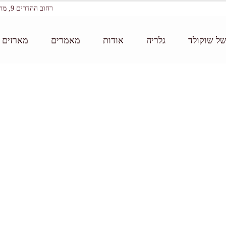
רחוב ההדרים 9, מושב עין ורד
של שוקולד
גלריה
אודות
מאמרים
מארזים ו
דף הבית:
/
סדנת שוקולד למבוגרים 