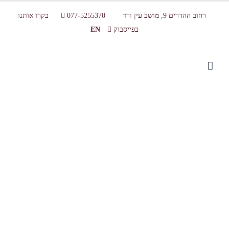
רחוב ההדרים 9, מושב עין ורד
077-5255370
בקרו אותנו
בפייסבוק
EN
חממת עצי קקאו שרינה שוקולד