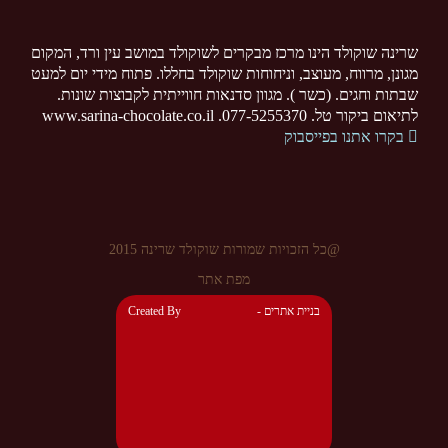
שרינה שוקולד הינו מרכז מבקרים לשוקולד במושב עין ורד, המקום
מגונן, מרווח, מעוצב, וניחוחות שוקולד בחללו. פתוח מידי יום למעט
שבתות וחגים. (כשר ). מגוון סדנאות חווייתית לקבוצות שונות.
לתיאום ביקור טל. 077-5255370. www.sarina-chocolate.co.il
בקרו אתנו בפייסבוק
@כל הזכויות שמורות שוקולד שרינה 2015
מפת אתר
- בניית אתרים
Created By