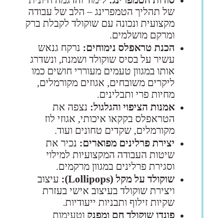
סודות הטמפרינג:
לימוד והדגמה חיונית
של תהליך הטמפרינג – הלב של עבודה
מקצועית ונכונה עם שוקולד לקבלת ברק
ומרקם מושלמים.
הכנת טראפלס נימוחים:
נרקח גנאש
עשיר על בסיס שוקולד ושמנת, ונשדרג
אותו במגוון טעמים מעוררי חושים כמו
ליקרים משובחים, אגוזים מקורמלים,
מחיות פרי ותבלינים.
אמנות הציפוי והגלגול:
נצפה את
הטראפלס בקקאו איכותי, אגוזי לוז
מקורמלים, שקדים טחונים ועוד.
יצירת פרלינים מפוארים:
נכיר את
שיטות העבודה המקצועיות למילוי
וסגירת פרלינים במגוון מרקמים.
שוקולד על מקל (Lollipops):
עיצוב
ויצירת שוקולד בעיצוב אישי בעזרת
שקיות זילוף ותבניות ייעודיות.
פונדו שוקולד חם ומפנק
וטעימות