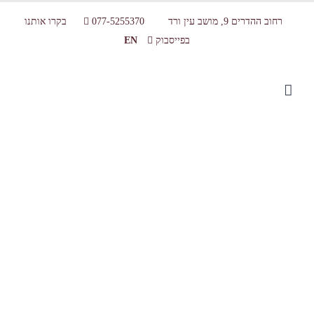
רחוב ההדרים 9, מושב עין ורד
077-5255370
בקרו אותנו
בפייסבוק
EN
IMG_2116web