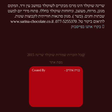
שרינה שוקולד הינו מרכז מבקרים לשוקולד במושב עין ורד, המקום
מגונן, מרווח, מעוצב, וניחוחות שוקולד בחללו. פתוח מידי יום למעט
שבתות וחגים. (כשר ). מגוון סדנאות חווייתית לקבוצות שונות.
לתיאום ביקור טל. 077-5255370. www.sarina-chocolate.co.il
בקרו אתנו בפייסבוק
@כל הזכויות שמורות שוקולד שרינה 2015
מפת אתר
- בניית אתרים
Created By