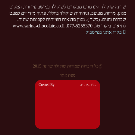
שרינה שוקולד הינו מרכז מבקרים לשוקולד במושב עין ורד, המקום
מגונן, מרווח, מעוצב, וניחוחות שוקולד בחללו. פתוח מידי יום למעט
שבתות וחגים. (כשר ). מגוון סדנאות חווייתית לקבוצות שונות.
לתיאום ביקור טל. 077-5255370. www.sarina-chocolate.co.il
בקרו אתנו בפייסבוק
@כל הזכויות שמורות שוקולד שרינה 2015
מפת אתר
- בניית אתרים
Created By