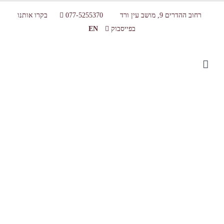
רחוב ההדרים 9, מושב עין ורד
077-5255370
בקרו אותנו
בפייסבוק
EN
סדנת שוקולד לילדים בפסח