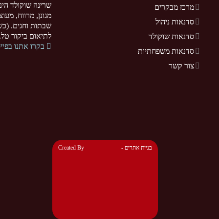
שרינה שוקולד הינ
מרכז מבקרים
מגונן, מרווח, מעו
סדנאות ניהול
שבתות וחגים. (כשר
לתיאום ביקור טל. 077-5255370. .sarina-chocolate.co.il
סדנאות שוקולד
בקרו אתנו בפיי
סדנאות משפחתיות
צור קשר
- בניית אתרים
Created By