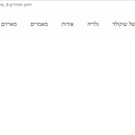
רחוב ההדרים 9, מושב עין ורד
של שוקולד
גלריה
אודות
מאמרים
מארזים ו