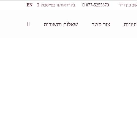
077-5255370
בקרו אותנו בפייסבוק
EN
עוגות
צור קשר
שאלות ותשובות
דף הבית:
/
סדנת שוקולד לילדים בפורים
/
tn_IMG_0030