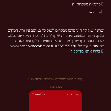
סדנאות משפחתיות
צור קשר
שרינה שוקולד הינו מרכז מבקרים לשוקולד במושב עין ורד, המקום
מגונן, מרווח, מעוצב, וניחוחות שוקולד בחללו. פתוח מידי יום למעט
שבתות וחגים. (כשר ). מגוון סדנאות חווייתית לקבוצות שונות.
לתיאום ביקור טל. 077-5255370. www.sarina-chocolate.co.il
בקרו אתנו בפייסבוק
@כל הזכויות שמורות שוקולד שרינה 2015
מפת אתר
- בניית אתרים
Created By