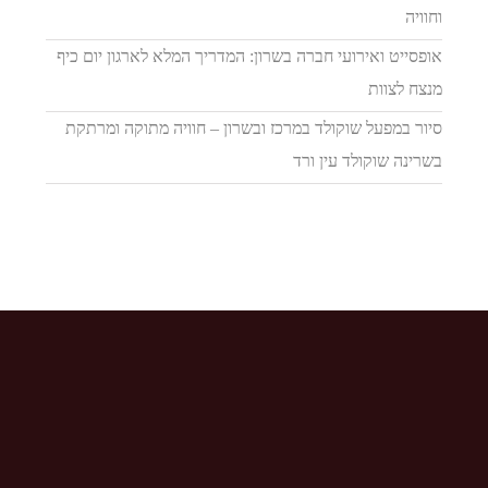
וחוויה
אופסייט ואירועי חברה בשרון: המדריך המלא לארגון יום כיף
מנצח לצוות
סיור במפעל שוקולד במרכז ובשרון – חוויה מתוקה ומרתקת
בשרינה שוקולד עין ורד