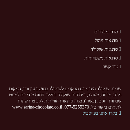
מרכז מבקרים
סדנאות ניהול
סדנאות שוקולד
סדנאות משפחתיות
צור קשר
שרינה שוקולד הינו מרכז מבקרים לשוקולד במושב עין ורד, המקום
מגונן, מרווח, מעוצב, וניחוחות שוקולד בחללו. פתוח מידי יום למעט
שבתות וחגים. (כשר ). מגוון סדנאות חווייתית לקבוצות שונות.
לתיאום ביקור טל. 077-5255370. www.sarina-chocolate.co.il
בקרו אתנו בפייסבוק