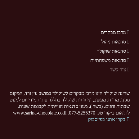
מרכז מבקרים
סדנאות ניהול
סדנאות שוקולד
סדנאות משפחתיות
צור קשר
שרינה שוקולד הינו מרכז מבקרים לשוקולד במושב עין ורד, המקום
מגונן, מרווח, מעוצב, וניחוחות שוקולד בחללו. פתוח מידי יום למעט
שבתות וחגים. (כשר ). מגוון סדנאות חווייתית לקבוצות שונות.
לתיאום ביקור טל. 077-5255370. www.sarina-chocolate.co.il
בקרו אתנו בפייסבוק