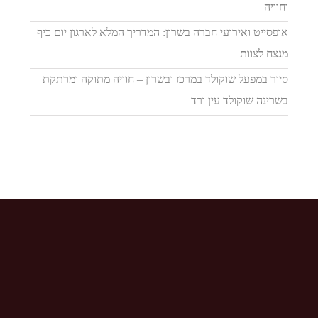
וחוויה
אופסייט ואירועי חברה בשרון: המדריך המלא לארגון יום כיף
מנצח לצוות
סיור במפעל שוקולד במרכז ובשרון – חוויה מתוקה ומרתקת
בשרינה שוקולד עין ורד