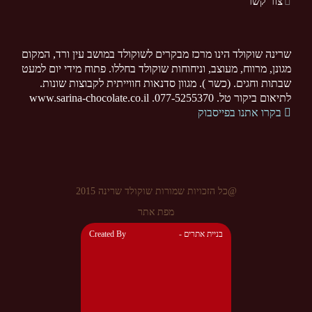
צור קשר
שרינה שוקולד הינו מרכז מבקרים לשוקולד במושב עין ורד, המקום
מגונן, מרווח, מעוצב, וניחוחות שוקולד בחללו. פתוח מידי יום למעט
שבתות וחגים. (כשר ). מגוון סדנאות חווייתית לקבוצות שונות.
לתיאום ביקור טל. 077-5255370. www.sarina-chocolate.co.il
בקרו אתנו בפייסבוק
@כל הזכויות שמורות שוקולד שרינה 2015
מפת אתר
- בניית אתרים
Created By