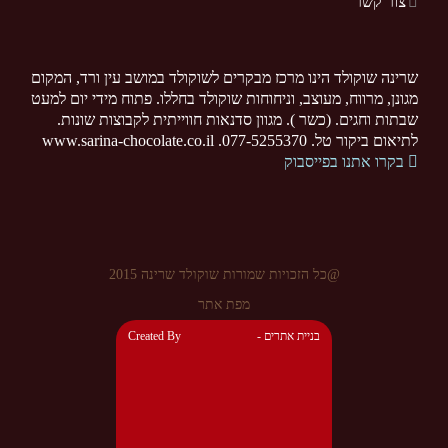
צור קשר
שרינה שוקולד הינו מרכז מבקרים לשוקולד במושב עין ורד, המקום
מגונן, מרווח, מעוצב, וניחוחות שוקולד בחללו. פתוח מידי יום למעט
שבתות וחגים. (כשר ). מגוון סדנאות חווייתית לקבוצות שונות.
לתיאום ביקור טל. 077-5255370. www.sarina-chocolate.co.il
בקרו אתנו בפייסבוק
@כל הזכויות שמורות שוקולד שרינה 2015
מפת אתר
- בניית אתרים
Created By