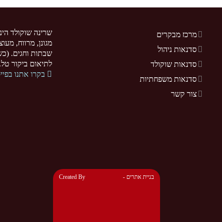
שרינה שוקולד הינ
מרכז מבקרים
מגונן, מרווח, מעו
סדנאות ניהול
שבתות וחגים. (כשר
לתיאום ביקור טל. 077-5255370. .sarina-chocolate.co.il
סדנאות שוקולד
בקרו אתנו בפיי
סדנאות משפחתיות
צור קשר
- בניית אתרים
Created By