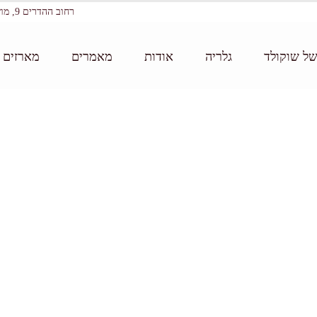
רחוב ההדרים 9, מושב עין ורד
של שוקולד
גלריה
אודות
מאמרים
מארזים ו