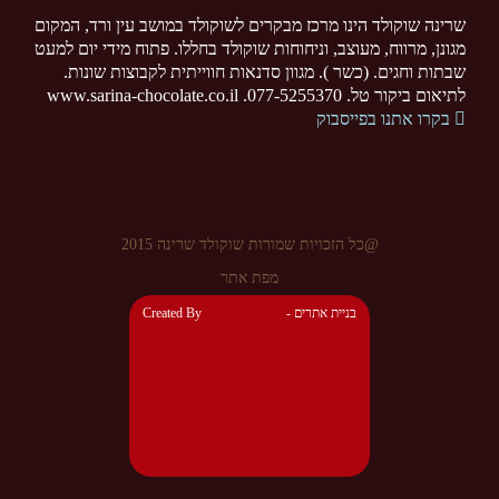
שרינה שוקולד הינו מרכז מבקרים לשוקולד במושב עין ורד, המקום
מגונן, מרווח, מעוצב, וניחוחות שוקולד בחללו. פתוח מידי יום למעט
שבתות וחגים. (כשר ). מגוון סדנאות חווייתית לקבוצות שונות.
לתיאום ביקור טל. 077-5255370. www.sarina-chocolate.co.il
בקרו אתנו בפייסבוק
@כל הזכויות שמורות שוקולד שרינה 2015
מפת אתר
- בניית אתרים
Created By