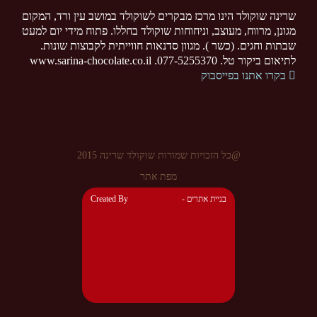
שרינה שוקולד הינו מרכז מבקרים לשוקולד במושב עין ורד, המקום
מגונן, מרווח, מעוצב, וניחוחות שוקולד בחללו. פתוח מידי יום למעט
שבתות וחגים. (כשר ). מגוון סדנאות חווייתית לקבוצות שונות.
לתיאום ביקור טל. 077-5255370. www.sarina-chocolate.co.il
בקרו אתנו בפייסבוק
@כל הזכויות שמורות שוקולד שרינה 2015
מפת אתר
- בניית אתרים
Created By