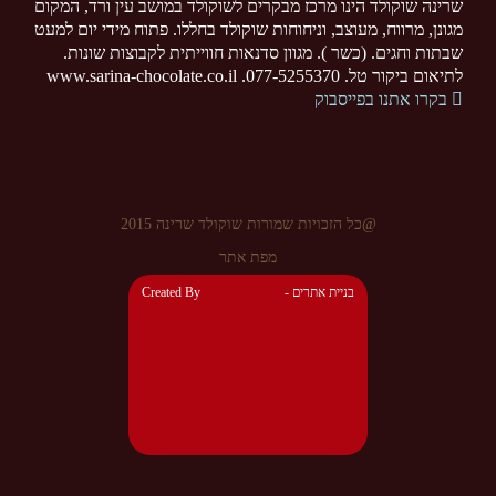
שרינה שוקולד הינו מרכז מבקרים לשוקולד במושב עין ורד, המקום
מגונן, מרווח, מעוצב, וניחוחות שוקולד בחללו. פתוח מידי יום למעט
שבתות וחגים. (כשר ). מגוון סדנאות חווייתית לקבוצות שונות.
לתיאום ביקור טל. 077-5255370. www.sarina-chocolate.co.il
בקרו אתנו בפייסבוק
@כל הזכויות שמורות שוקולד שרינה 2015
מפת אתר
- בניית אתרים
Created By