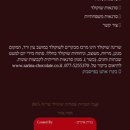
סדנאות שוקולד
סדנאות משפחתיות
צור קשר
שרינה שוקולד הינו מרכז מבקרים לשוקולד במושב עין ורד, המקום
מגונן, מרווח, מעוצב, וניחוחות שוקולד בחללו. פתוח מידי יום למעט
שבתות וחגים. (כשר ). מגוון סדנאות חווייתית לקבוצות שונות.
לתיאום ביקור טל. 077-5255370. www.sarina-chocolate.co.il
בקרו אתנו בפייסבוק
@כל הזכויות שמורות שוקולד שרינה 2015
מפת אתר
- בניית אתרים
Created By