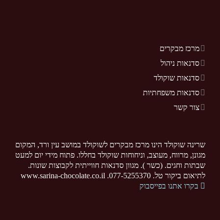
מרכז מבקרים
סדנאות ניהול
סדנאות שוקולד
סדנאות משפחתיות
צור קשר
שרינה שוקולד הינו מרכז מבקרים לשוקולד במושב עין ורד, המקום
מגונן, מרווח, מעוצב, וניחוחות שוקולד בחללו. פתוח מידי יום למעט
שבתות וחגים. (כשר ). מגוון סדנאות חווייתית לקבוצות שונות.
לתיאום ביקור טל. 077-5255370. www.sarina-chocolate.co.il
בקרו אתנו בפייסבוק