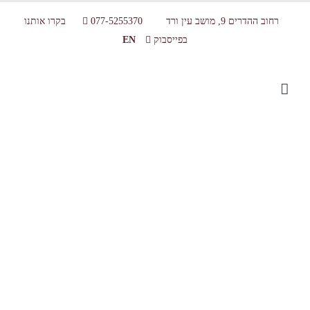
רחוב ההדרים 9, מושב עין ורד
077-5255370
בקרו אותנו
בפייסבוק
EN
tn_IMG_1372-e1707312090921