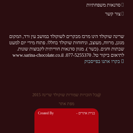
סדנאות משפחתיות
צור קשר
שרינה שוקולד הינו מרכז מבקרים לשוקולד במושב עין ורד, המקום
מגונן, מרווח, מעוצב, וניחוחות שוקולד בחללו. פתוח מידי יום למעט
שבתות וחגים. (כשר ). מגוון סדנאות חווייתית לקבוצות שונות.
לתיאום ביקור טל. 077-5255370. www.sarina-chocolate.co.il
בקרו אתנו בפייסבוק
@כל הזכויות שמורות שוקולד שרינה 2015
מפת אתר
- בניית אתרים
Created By