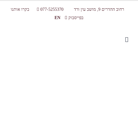
רחוב ההדרים 9, מושב עין ורד
077-5255370
בקרו אותנו
בפייסבוק
EN
chocolateaaa09_c