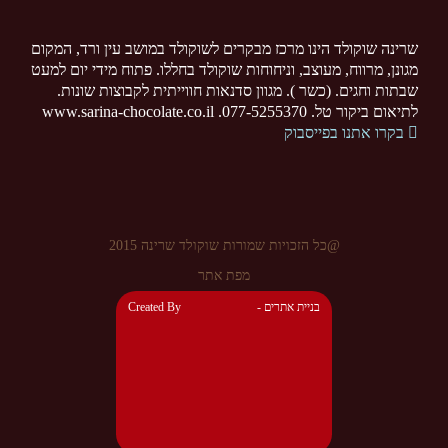
שרינה שוקולד הינו מרכז מבקרים לשוקולד במושב עין ורד, המקום
מגונן, מרווח, מעוצב, וניחוחות שוקולד בחללו. פתוח מידי יום למעט
שבתות וחגים. (כשר ). מגוון סדנאות חווייתית לקבוצות שונות.
לתיאום ביקור טל. 077-5255370. www.sarina-chocolate.co.il
בקרו אתנו בפייסבוק
@כל הזכויות שמורות שוקולד שרינה 2015
מפת אתר
- בניית אתרים
Created By