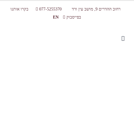
רחוב ההדרים 9, מושב עין ורד
077-5255370
בקרו אותנו
בפייסבוק
EN
מארז שי לחג