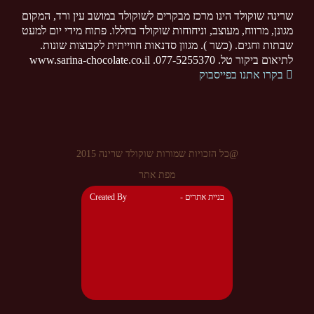
שרינה שוקולד הינו מרכז מבקרים לשוקולד במושב עין ורד, המקום
מגונן, מרווח, מעוצב, וניחוחות שוקולד בחללו. פתוח מידי יום למעט
שבתות וחגים. (כשר ). מגוון סדנאות חווייתית לקבוצות שונות.
לתיאום ביקור טל. 077-5255370. www.sarina-chocolate.co.il
בקרו אתנו בפייסבוק
@כל הזכויות שמורות שוקולד שרינה 2015
מפת אתר
- בניית אתרים
Created By