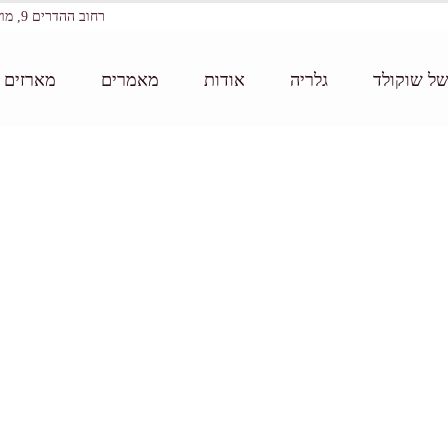
רחוב ההדרים 9, מושב עין ורד
של שוקולד
גלריה
אודות
מאמרים
מארזים ו