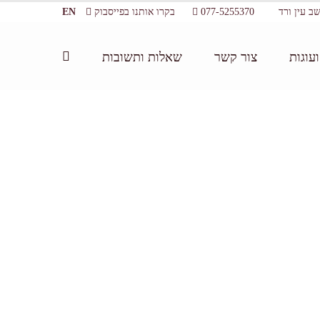
077-5255370
בקרו אותנו בפייסבוק
EN
עוגות
צור קשר
שאלות ותשובות
דף הבית:
/
ביקור במרכז מבקרים
/
Products-31