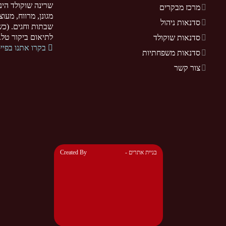
שרינה שוקולד הינ
מרכז מבקרים
מגונן, מרווח, מעו
סדנאות ניהול
שבתות וחגים. (כשר
לתיאום ביקור טל. 077-5255370. .sarina-chocolate.co.il
סדנאות שוקולד
בקרו אתנו בפיי
סדנאות משפחתיות
צור קשר
- בניית אתרים
Created By