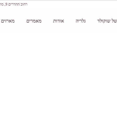
רחוב ההדרים 9, מושב עין ורד
של שוקולד
גלריה
אודות
מאמרים
מארזים ו