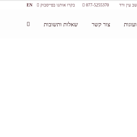
077-5255370
בקרו אותנו בפייסבוק
EN
עוגות
צור קשר
שאלות ותשובות
דף הבית:
/
ביקור במרכז מבקרים
/
Products-3