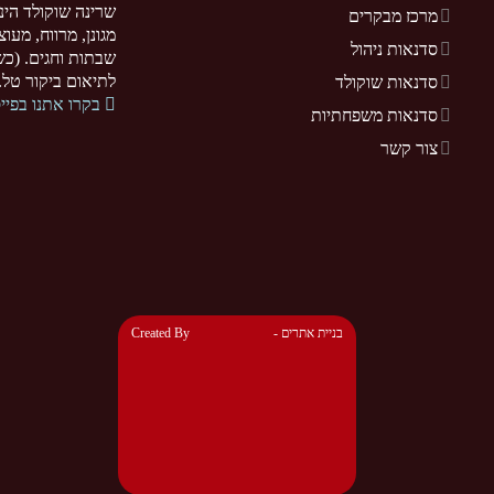
שרינה שוקולד הינ
מרכז מבקרים
מגונן, מרווח, מעו
סדנאות ניהול
שבתות וחגים. (כשר
לתיאום ביקור טל. 077-5255370. .sarina-chocolate.co.il
סדנאות שוקולד
בקרו אתנו בפיי
סדנאות משפחתיות
צור קשר
- בניית אתרים
Created By