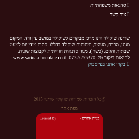
סדנאות משפחתיות
צור קשר
שרינה שוקולד הינו מרכז מבקרים לשוקולד במושב עין ורד, המקום
מגונן, מרווח, מעוצב, וניחוחות שוקולד בחללו. פתוח מידי יום למעט
שבתות וחגים. (כשר ). מגוון סדנאות חווייתית לקבוצות שונות.
לתיאום ביקור טל. 077-5255370. www.sarina-chocolate.co.il
בקרו אתנו בפייסבוק
@כל הזכויות שמורות שוקולד שרינה 2015
מפת אתר
- בניית אתרים
Created By