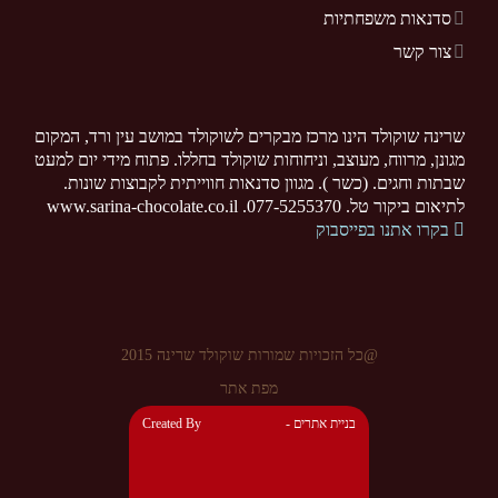
סדנאות משפחתיות
צור קשר
שרינה שוקולד הינו מרכז מבקרים לשוקולד במושב עין ורד, המקום
מגונן, מרווח, מעוצב, וניחוחות שוקולד בחללו. פתוח מידי יום למעט
שבתות וחגים. (כשר ). מגוון סדנאות חווייתית לקבוצות שונות.
לתיאום ביקור טל. 077-5255370. www.sarina-chocolate.co.il
בקרו אתנו בפייסבוק
@כל הזכויות שמורות שוקולד שרינה 2015
מפת אתר
- בניית אתרים
Created By