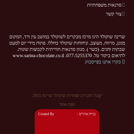
סדנאות משפחתיות
צור קשר
שרינה שוקולד הינו מרכז מבקרים לשוקולד במושב עין ורד, המקום
מגונן, מרווח, מעוצב, וניחוחות שוקולד בחללו. פתוח מידי יום למעט
שבתות וחגים. (כשר ). מגוון סדנאות חווייתית לקבוצות שונות.
לתיאום ביקור טל. 077-5255370. www.sarina-chocolate.co.il
בקרו אתנו בפייסבוק
@כל הזכויות שמורות שוקולד שרינה 2015
מפת אתר
- בניית אתרים
Created By