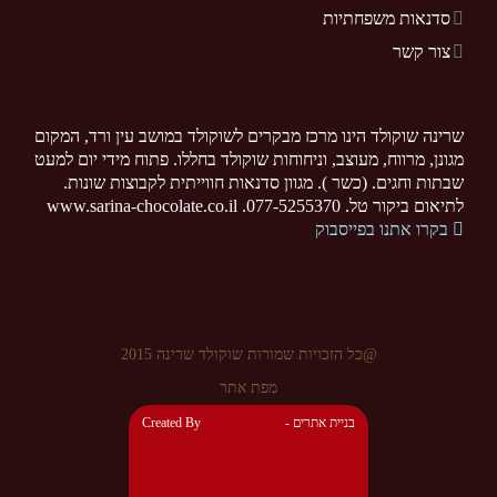
סדנאות משפחתיות
צור קשר
שרינה שוקולד הינו מרכז מבקרים לשוקולד במושב עין ורד, המקום
מגונן, מרווח, מעוצב, וניחוחות שוקולד בחללו. פתוח מידי יום למעט
שבתות וחגים. (כשר ). מגוון סדנאות חווייתית לקבוצות שונות.
לתיאום ביקור טל. 077-5255370. www.sarina-chocolate.co.il
בקרו אתנו בפייסבוק
@כל הזכויות שמורות שוקולד שרינה 2015
מפת אתר
- בניית אתרים
Created By