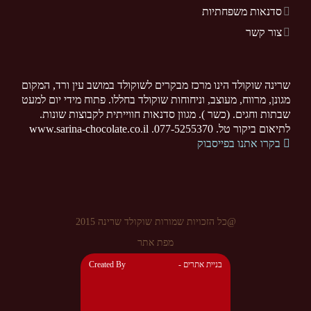
סדנאות משפחתיות
צור קשר
שרינה שוקולד הינו מרכז מבקרים לשוקולד במושב עין ורד, המקום
מגונן, מרווח, מעוצב, וניחוחות שוקולד בחללו. פתוח מידי יום למעט
שבתות וחגים. (כשר ). מגוון סדנאות חווייתית לקבוצות שונות.
לתיאום ביקור טל. 077-5255370. www.sarina-chocolate.co.il
בקרו אתנו בפייסבוק
@כל הזכויות שמורות שוקולד שרינה 2015
מפת אתר
- בניית אתרים
Created By