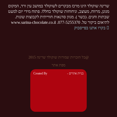
שרינה שוקולד הינו מרכז מבקרים לשוקולד במושב עין ורד, המקום
מגונן, מרווח, מעוצב, וניחוחות שוקולד בחללו. פתוח מידי יום למעט
שבתות וחגים. (כשר ). מגוון סדנאות חווייתית לקבוצות שונות.
לתיאום ביקור טל. 077-5255370. www.sarina-chocolate.co.il
בקרו אתנו בפייסבוק
@כל הזכויות שמורות שוקולד שרינה 2015
מפת אתר
- בניית אתרים
Created By