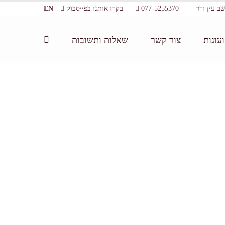
077-5255370
בקרו אותנו בפייסבוק
EN
עוגות
צור קשר
שאלות ותשובות
דף הבית:
/
ביקור במרכז מבקרים
/
_MG_0211_72dpi