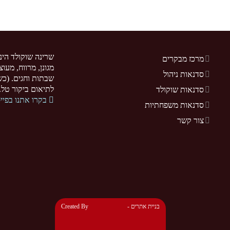
שרינה שוקולד הינ
מרכז מבקרים
מגונן, מרווח, מעו
סדנאות ניהול
שבתות וחגים. (כשר
לתיאום ביקור טל. 077-5255370. .sarina-chocolate.co.il
סדנאות שוקולד
בקרו אתנו בפיי
סדנאות משפחתיות
צור קשר
- בניית אתרים
Created By