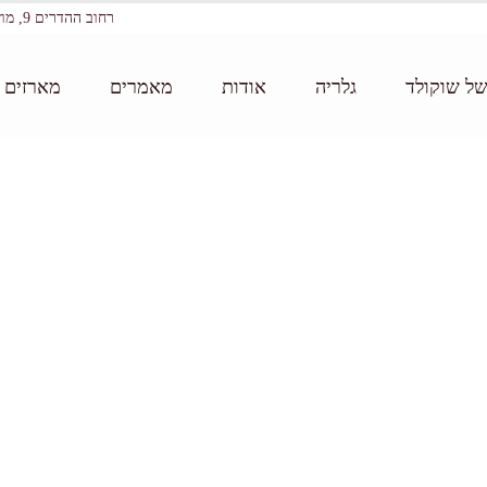
רחוב ההדרים 9, מושב עין ורד
של שוקולד
גלריה
אודות
מאמרים
מארזים ו